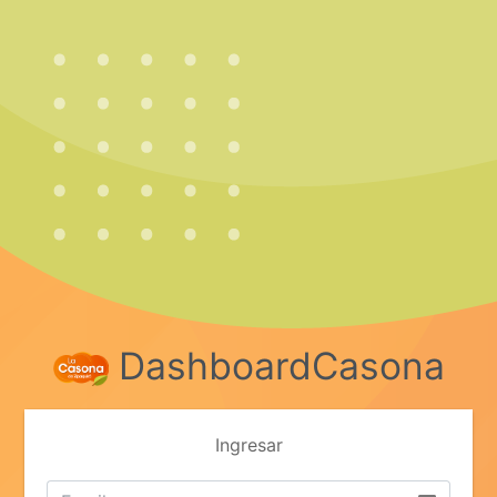
DashboardCasona
Ingresar